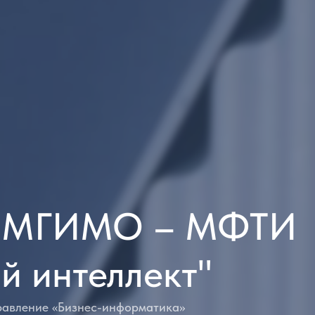
а МГИМО – МФТИ
й интеллект"
равление «Бизнес-информатика»