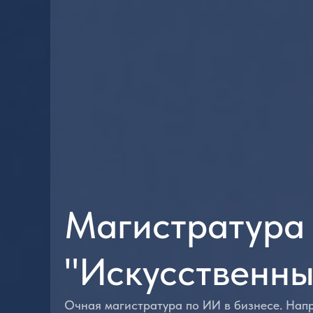
Магистратур
"Искусственны
Очная магистратура по ИИ в бизнесе. Нап